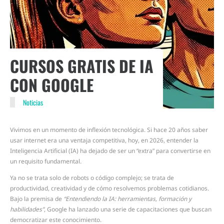
CURSOS GRATIS DE IA
CON GOOGLE
Noticias
Vivimos en un momento de inflexión tecnológica. Si hace 20 años saber
usar internet era una ventaja competitiva, hoy, en 2026, entender la
Inteligencia Artificial (IA) ha dejado de ser un “extra” para convertirse en
un requisito fundamental.
Ya no se trata solo de robots o código complejo; se trata de
productividad, creatividad y de cómo resolvemos problemas cotidianos.
Bajo la premisa de
“Entendiendo la IA: herramientas, formación y
habilidades”
, Google ha lanzado una serie de capacitaciones que buscan
democratizar este conocimiento.