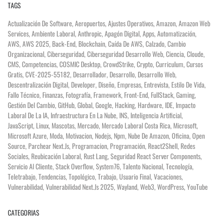
TAGS
Actualización De Software
,
Aeropuertos
,
Ajustes Operativos
,
Amazon
,
Amazon Web
Services
,
Ambiente Laboral
,
Anthropic
,
Apagón Digital
,
Apps
,
Automatización
,
AWS
,
AWS 2025
,
Back-End
,
Blockchain
,
Caída De AWS
,
Calzado
,
Cambio
Organizacional
,
Ciberseguridad
,
Ciberseguridad Desarrollo Web
,
Ciencia
,
Cloude
,
CMS
,
Competencias
,
COSMIC Desktop
,
CrowdStrike
,
Crypto
,
Curriculum
,
Cursos
Gratis
,
CVE-2025-55182
,
Desarrollador
,
Desarrollo
,
Desarrollo Web
,
Descentralización Digital
,
Developer
,
Diseño
,
Empresas
,
Entrevista
,
Estilo De Vida
,
Fallo Técnico
,
Finanzas
,
Fotografía
,
Framework
,
Front-End
,
FullStack
,
Gaming
,
Gestión Del Cambio
,
GitHub
,
Global
,
Google
,
Hacking
,
Hardware
,
IDE
,
Impacto
Laboral De La IA
,
Infraestructura En La Nube
,
INS
,
Inteligencia Artificial
,
JavaScript
,
Linux
,
Mascotas
,
Mercado
,
Mercado Laboral Costa Rica
,
Microsoft
,
Microsoft Azure
,
Moda
,
Motivacion
,
Nodejs
,
Npm
,
Nube De Amazon
,
Oficina
,
Open
Source
,
Parchear Next.js
,
Programacion
,
Programación
,
React2Shell
,
Redes
Sociales
,
Reubicación Laboral
,
Rust Lang
,
Seguridad React Server Components
,
Servicio Al Cliente
,
Stack Overflow
,
System76
,
Talento Nacional
,
Tecnología
,
Teletrabajo
,
Tendencias
,
Topológico
,
Trabajo
,
Usuario Final
,
Vacaciones
,
Vulnerabilidad
,
Vulnerabilidad Next.js 2025
,
Wayland
,
Web3
,
WordPress
,
YouTube
CATEGORIAS