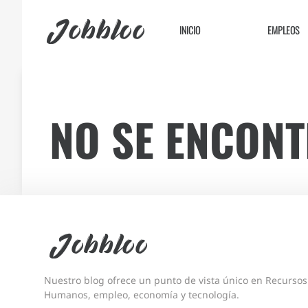
Jobbloo
INICIO
EMPLEOS
NO SE ENCON
Jobbloo
Nuestro blog ofrece un punto de vista único en Recursos
Humanos, empleo, economía y tecnología.