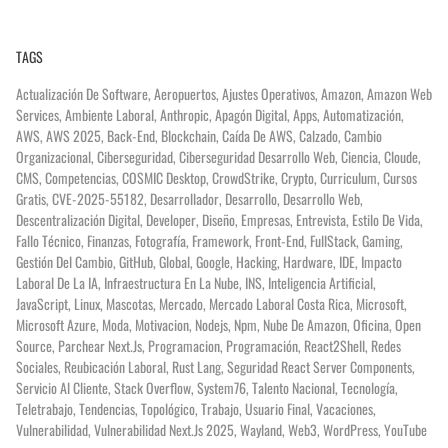
TAGS
Actualización De Software
,
Aeropuertos
,
Ajustes Operativos
,
Amazon
,
Amazon Web
Services
,
Ambiente Laboral
,
Anthropic
,
Apagón Digital
,
Apps
,
Automatización
,
AWS
,
AWS 2025
,
Back-End
,
Blockchain
,
Caída De AWS
,
Calzado
,
Cambio
Organizacional
,
Ciberseguridad
,
Ciberseguridad Desarrollo Web
,
Ciencia
,
Cloude
,
CMS
,
Competencias
,
COSMIC Desktop
,
CrowdStrike
,
Crypto
,
Curriculum
,
Cursos
Gratis
,
CVE-2025-55182
,
Desarrollador
,
Desarrollo
,
Desarrollo Web
,
Descentralización Digital
,
Developer
,
Diseño
,
Empresas
,
Entrevista
,
Estilo De Vida
,
Fallo Técnico
,
Finanzas
,
Fotografía
,
Framework
,
Front-End
,
FullStack
,
Gaming
,
Gestión Del Cambio
,
GitHub
,
Global
,
Google
,
Hacking
,
Hardware
,
IDE
,
Impacto
Laboral De La IA
,
Infraestructura En La Nube
,
INS
,
Inteligencia Artificial
,
JavaScript
,
Linux
,
Mascotas
,
Mercado
,
Mercado Laboral Costa Rica
,
Microsoft
,
Microsoft Azure
,
Moda
,
Motivacion
,
Nodejs
,
Npm
,
Nube De Amazon
,
Oficina
,
Open
Source
,
Parchear Next.js
,
Programacion
,
Programación
,
React2Shell
,
Redes
Sociales
,
Reubicación Laboral
,
Rust Lang
,
Seguridad React Server Components
,
Servicio Al Cliente
,
Stack Overflow
,
System76
,
Talento Nacional
,
Tecnología
,
Teletrabajo
,
Tendencias
,
Topológico
,
Trabajo
,
Usuario Final
,
Vacaciones
,
Vulnerabilidad
,
Vulnerabilidad Next.js 2025
,
Wayland
,
Web3
,
WordPress
,
YouTube